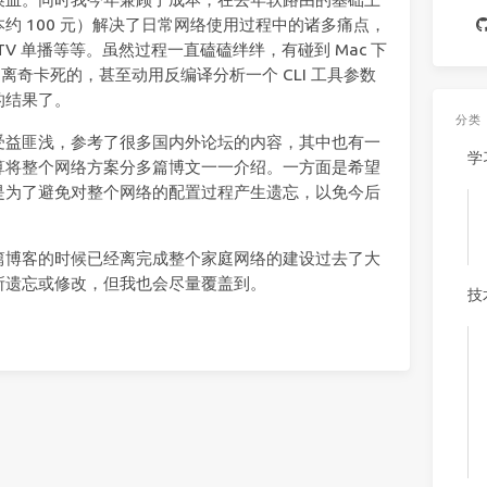
约 100 元）解决了日常网络使用过程中的诸多痛点，
PTV 单播等等。虽然过程一直磕磕绊绊，有碰到 Mac 下
 离奇卡死的，甚至动用反编译分析一个 CLI 工具参数
的结果了。
分类
受益匪浅，参考了很多国内外论坛的内容，其中也有一
学
算将整个网络方案分多篇博文一一介绍。一方面是希望
是为了避免对整个网络的配置过程产生遗忘，以免今后
篇博客的时候已经离完成整个家庭网络的建设过去了大
所遗忘或修改，但我也会尽量覆盖到。
技